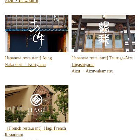
Aizu
・
Inawashiro
[Japanese restaurant] Aung
[Japanese restaurant] Tsuruga-Aizu
Naka-dori
・
Koriyama
Higashiyama
Aizu
・
Aizuwakamatsu
［French restaurant］Hagi French
Restaurant