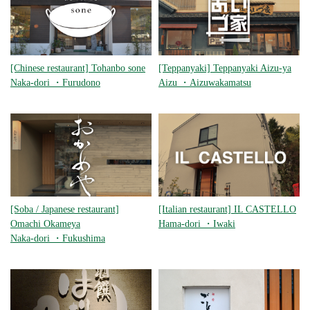
[Chinese restaurant] Tohanbo sone
[Teppanyaki] Teppanyaki Aizu-ya
Naka-dori
・
Furudono
Aizu
・
Aizuwakamatsu
[Soba / Japanese restaurant]
[Italian restaurant] IL CASTELLO
Omachi Okameya
Hama-dori
・
Iwaki
Naka-dori
・
Fukushima