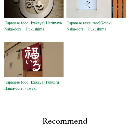
[Japanese food, Izakaya] Harimaya
[Japanese restaurant]Gotoku
Naka-dori
・
Fukushima
Naka-dori
・
Fukushima
[Japanese food, Izakaya] Fukuiru
Hama-dori
・
Iwaki
Recommend