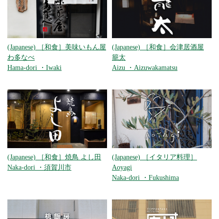
(Japanese) ［和食］美味いもん屋
(Japanese) ［和食］会津居酒屋
わ多なべ
籠太
Hama-dori
・
Iwaki
Aizu
・
Aizuwakamatsu
(Japanese) ［和食］焼鳥 よし田
(Japanese) ［イタリア料理］
Naka-dori
・
須賀川市
Aoyagi
Naka-dori
・
Fukushima