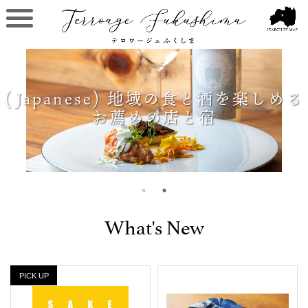
(Japanese) 地域の食と酒を楽しめる
(Japanese) テロワージュ福島とは
お薦めの店と宿
What's New
PICK UP