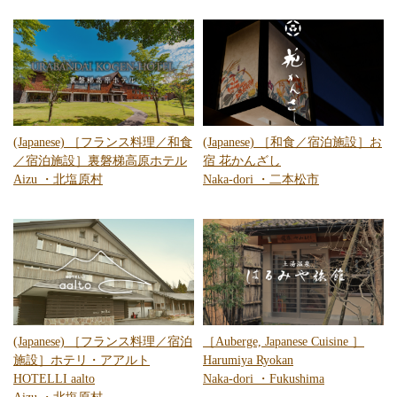
(Japanese) ［フランス料理／和食
(Japanese) ［和食／宿泊施設］お
／宿泊施設］裏磐梯高原ホテル
宿 花かんざし
Aizu
・
北塩原村
Naka-dori
・
二本松市
(Japanese) ［フランス料理／宿泊
［Auberge, Japanese Cuisine ］
施設］ホテリ・アアルト
Harumiya Ryokan
HOTELLI aalto
Naka-dori
・
Fukushima