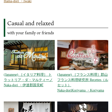
Hama-dori
・
Iwaki
Casual and relaxed
with your family or friends
(Japanese) ［イタリア料理］ ト
(Japanese) ［フランス料理］郡山
ラットリア・ダ・マルティーノ
フランス料理研究所 Recettes（ル
Naka-dori
・
伊達郡国見町
セット）
Naka-dori
Koriyama
・
Koriyama