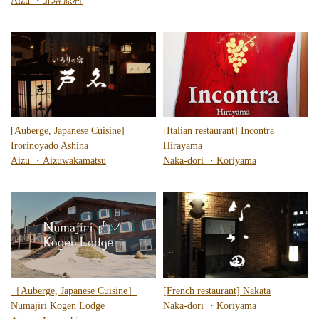
Aizu
・
北塩原村
[Auberge, Japanese Cuisine]
[Italian restaurant] Incontra
Irorinoyado Ashina
Hirayama
Aizu
・
Aizuwakamatsu
Naka-dori
・
Koriyama
［Auberge, Japanese Cuisine］
[French restaurant] Nakata
Numajiri Kogen Lodge
Naka-dori
・
Koriyama