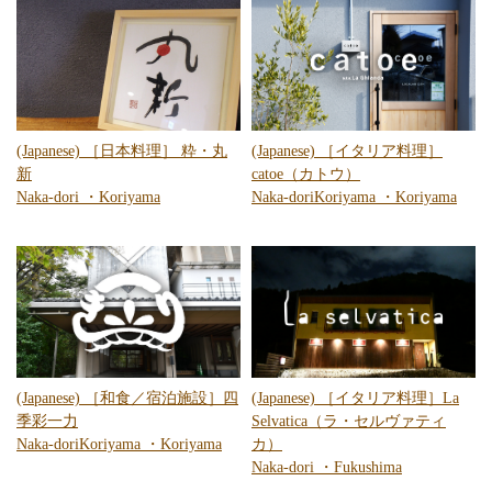
(Japanese) ［日本料理］ 粋・丸
(Japanese) ［イタリア料理］
新
catoe（カトウ）
Naka-dori
・
Koriyama
Naka-dori
Koriyama
・
Koriyama
(Japanese) ［和食／宿泊施設］四
(Japanese) ［イタリア料理］La
季彩一力
Selvatica（ラ・セルヴァティ
Naka-dori
Koriyama
・
Koriyama
カ）
Naka-dori
・
Fukushima