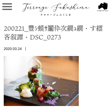
200221_豐ｼ蟆ｻ鬮伜次繝ｭ繝・す繧
吝叙譚・DSC_0273
2020.03.24